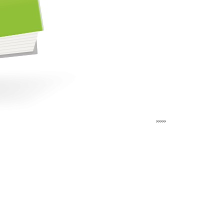
,
,
,
,
,