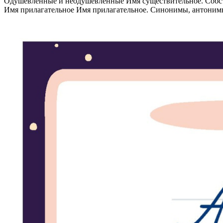
Одушевлённые и неодушевлённые Имя существительное. Собст
Имя прилагательное Имя прилагательное. Синонимы, антоним