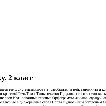
. 2 класс
еть тему, систематизировать, разобраться в ней, запомнить и к
ши красиво! Речь Текст Типы текстов Предложения (по цели вы
е слов Йотированные гласные Орфограммы -жи-ши, -чу-щу-, -ча
е гласные Однокоренные слова Слова с удвоенным согласным О