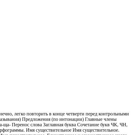
онечно, легко повторить в конце четверти перед контрольными
сказывания) Предложения (по интонации) Главные члены
-ща- Перенос слова Заглавная буква Сочетание букв ЧК, ЧН,
рфограммы. Имя существительное Имя существительное.