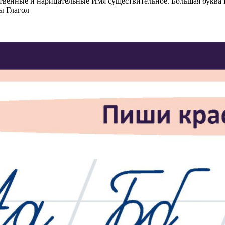
венные и нарицательные Имя существительное. Большая буква 
ы Глагол