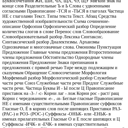
Буквосочетания ЖИ, ШИ, ЧА, ЩА, ЧУ, ЩУ Мягкий знак на
конце слов Разделительные Ъ и Ь Слова с удвоенными
согласными Правописание -ТСЯ и -ТЬСЯ в глаголах Частица
НЕ с глаголами Текст. Типы текста Текст. Абзац Средства
художественной изобразительности Схема сочинение-
описание Орфоэпия Орфоэпический разбор Определение
количества слогов в слове Перенос слов Словообразование
Словообразовательный разбор Лексика Синтаксис.
Синтаксический разбор Диалектизмы. Архаизмы
Однозначные и многозначные слова. Омонимы Пунктуация
Предложение Главные члены предложения Второстепенные
члены предложения Обстоятельство Однородные члены
предложения Предложение Знаки препинания в
предложениях с прямой речью Тире между подлежащим и
сказуемым Обращение Словосочетание Морфология
Морфемный разбор Морфологический разбор Служебные
части речи Союз Служебные части речи Предлог Служебные
части речи. Частица Буквы И - Ы после Ц Правописание
приставок на -3- / -с- Корни лаг - лож Корни рос - раст/ ращ
Корни с чередованием -е- , -и- Беглые гласные Правописание
НЕ с именами существительными Правописание суффиксов
Гласные О, Ё в корнях слов после шипящих Приставки РАЗ-
(РАС-) и РОЗ- (РОС-) Суффиксы -ОНЬК- или -ЕНЬК- в
именах прилагательных Гласные О и Е после шипящих и Ц
Суффиксы -ИЧК- и -ЕЧК- в именах существительных