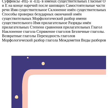
Суффиксы -ИЦ- и -ЕЦ- в именах существительных Гласные О
и Е на конце наречий после шипящих Самостоятельные части
речи Имя существительное Склонение имён существительных
Способы проверки безударных окончаний имён
существительных Морфологический разбор имени
существительного Имя прилагательное Разряды имён
прилагательных Степени сравнения прилагательных Глагол
Наклонение глагола Спряжение глаголов Безличные глаголы.
Возвратные глаголы Переходность глаголов
Морфологический разбор глагола Междометия Виды разборов