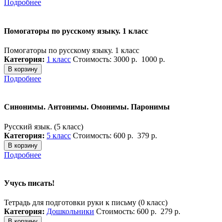
Подробнее
Помогаторы по русскому языку. 1 класс
Помогаторы по русскому языку. 1 класс
Категория:
1 класс
Стоимость:
3000 р.
1000 р.
В корзину
Подробнее
Синонимы. Антонимы. Омонимы. Паронимы
Русский язык. (5 класс)
Категория:
5 класс
Стоимость:
600 р.
379 р.
В корзину
Подробнее
Учусь писать!
Тетрадь для подготовки руки к письму (0 класс)
Категория:
Дошкольники
Стоимость:
600 р.
279 р.
В корзину