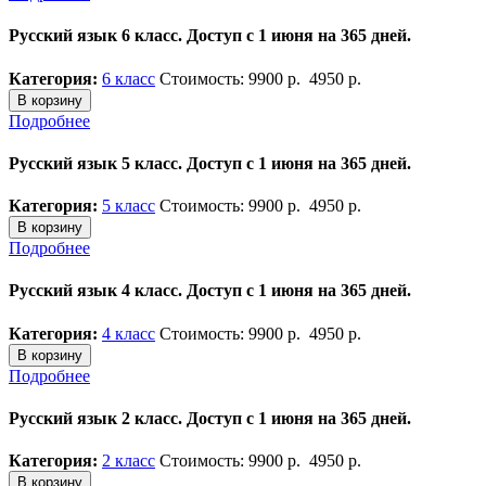
Русский язык 6 класс. Доступ с 1 июня на 365 дней.
Категория:
6 класс
Стоимость:
9900 р.
4950 р.
В корзину
Подробнее
Русский язык 5 класс. Доступ с 1 июня на 365 дней.
Категория:
5 класс
Стоимость:
9900 р.
4950 р.
В корзину
Подробнее
Русский язык 4 класс. Доступ с 1 июня на 365 дней.
Категория:
4 класс
Стоимость:
9900 р.
4950 р.
В корзину
Подробнее
Русский язык 2 класс. Доступ с 1 июня на 365 дней.
Категория:
2 класс
Стоимость:
9900 р.
4950 р.
В корзину